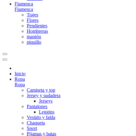
Flamenca
Flamenca
Trajes
Flores
Pendientes
Hombreras
mantón
piquillo
Inicio
Ropa
Ropa
Camiseta y top
Jersey y sudadera
Jerseys
Pantalones
Leggins
Vestido y falda
Chaqueta
Sport
Pijamas y batas