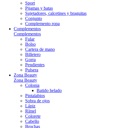
Sport
Pijamas y batas
Sujetadores, calcetines y braguitas
Conjunto
Complemento ropa
Complementos
Complementos
Fular
Bolso
Cartera de mano
Billetero
Gorra
Pendientes
Pulsera
Zona Beauty
Zona Beauty
Colonia
Batido helado
Pintalabios
Sobra de ojos
Lápiz
Rímel
Colorete
Cabello
Brochas