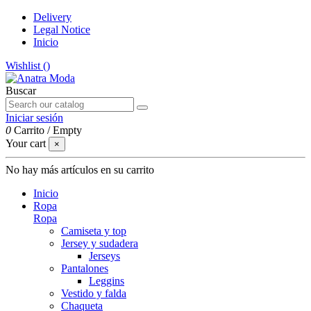
Delivery
Legal Notice
Inicio
Wishlist (
)
Buscar
Iniciar sesión
0
Carrito
/
Empty
Your cart
×
No hay más artículos en su carrito
Inicio
Ropa
Ropa
Camiseta y top
Jersey y sudadera
Jerseys
Pantalones
Leggins
Vestido y falda
Chaqueta