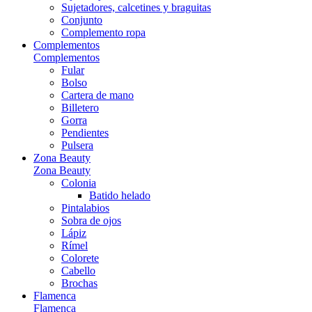
Sujetadores, calcetines y braguitas
Conjunto
Complemento ropa
Complementos
Complementos
Fular
Bolso
Cartera de mano
Billetero
Gorra
Pendientes
Pulsera
Zona Beauty
Zona Beauty
Colonia
Batido helado
Pintalabios
Sobra de ojos
Lápiz
Rímel
Colorete
Cabello
Brochas
Flamenca
Flamenca