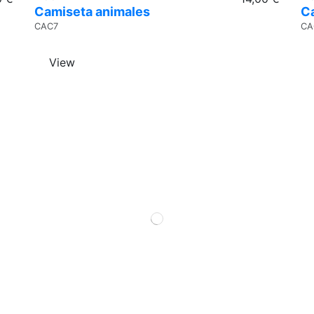
Camiseta animales
C
CAC7
CA
View