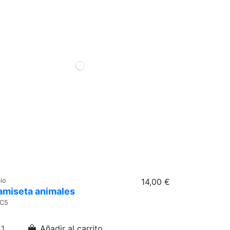
cio
14,00 €
amiseta animales
C5
Añadir al carrito